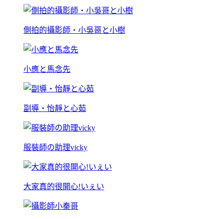
側拍的攝影師・小吳哥と小樹
小應と馬念先
副導・怡靜と心茹
服裝師の助理vicky
大家真的很開心!いぇい