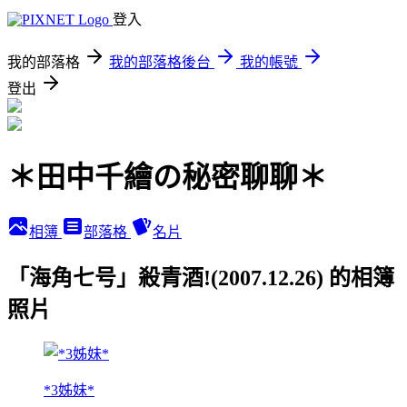
登入
我的部落格
我的部落格後台
我的帳號
登出
＊田中千繪の秘密聊聊＊
相簿
部落格
名片
「海角七号」殺青酒!(2007.12.26) 的相簿
照片
*3姊妹*