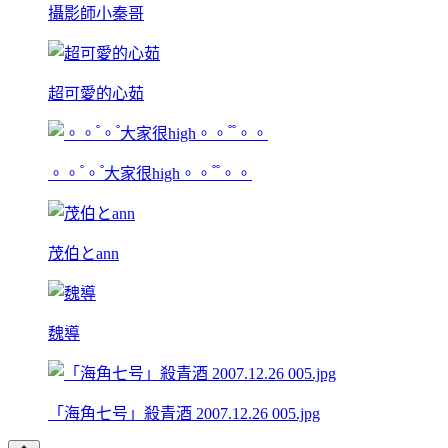
攝影師小秦哥
超可愛的心茹
。。 ゚。 ゚大家很high。。 ゚ ゚。。
茂伯とann
魏導
「海角七号」殺青酒 2007.12.26 005.jpg