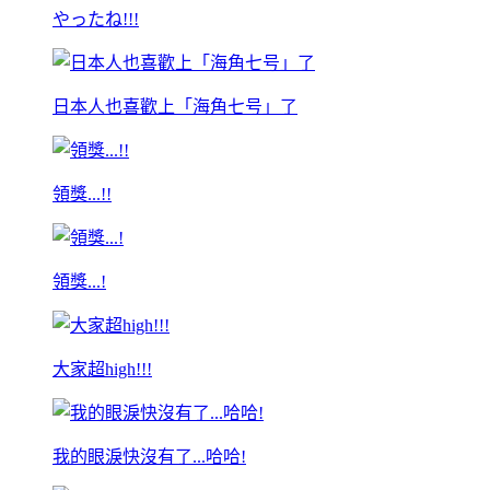
やったね!!!
日本人也喜歡上「海角七号」了
領獎...!!
領獎...!
大家超high!!!
我的眼淚快沒有了...哈哈!