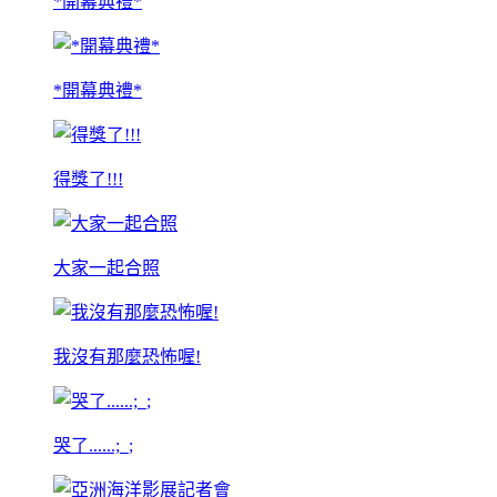
*開幕典禮*
*開幕典禮*
得獎了!!!
大家一起合照
我沒有那麼恐怖喔!
哭了......;_;