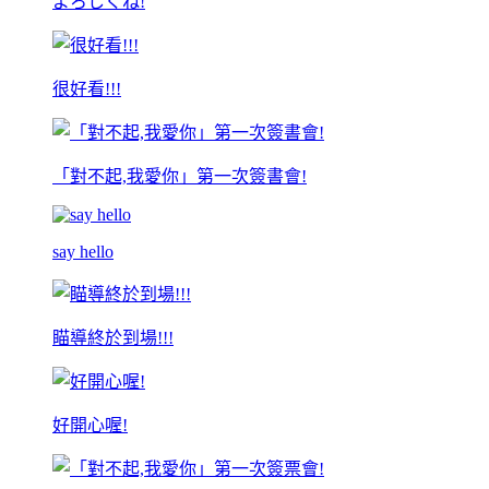
よろしくね!
很好看!!!
「對不起,我愛你」第一次簽書會!
say hello
瞄導終於到場!!!
好開心喔!