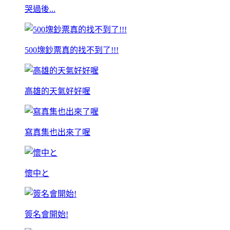
哭過後...
500塊鈔票真的找不到了!!!
高雄的天氣好好喔
寫真集也出來了喔
懷中と
簽名會開始!