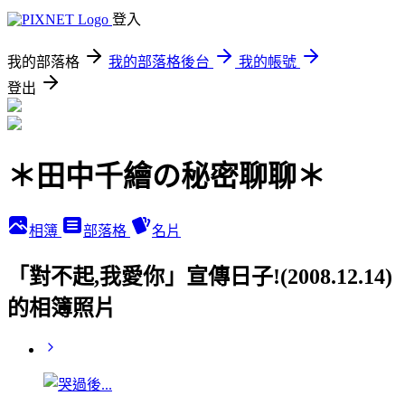
登入
我的部落格
我的部落格後台
我的帳號
登出
＊田中千繪の秘密聊聊＊
相簿
部落格
名片
「對不起,我愛你」宣傳日子!(2008.12.14)
的相簿照片