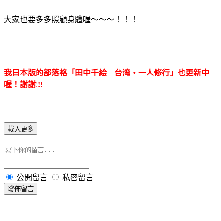
大家也要多多照顧身體喔～～～！！！
我日本版的部落格「田中千絵 台湾・一人修行」也更新中
喔！謝謝!!!
載入更多
公開留言
私密留言
發佈留言